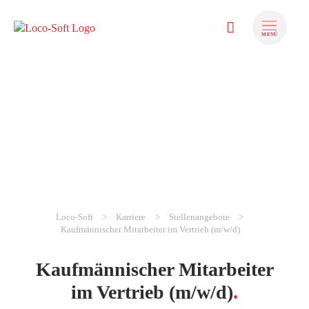
MENÜ
Loco-Soft
Karriere
Stellenangebote
zum Inhalt springen
Kaufmännischer Mitarbeiter im Vertrieb (m/w/d)
zum Footer sp
Kaufmännischer Mitarbeiter
im Vertrieb (m/w/d)
.