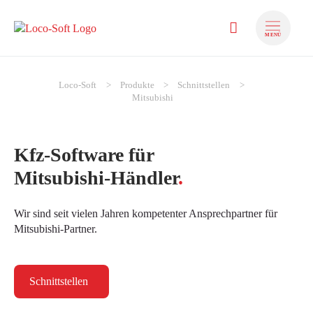
MENÜ
zum Inhalt springen
Loco-Soft
Produkte
Schnittstellen
zum Footer springen
Mitsubishi
Kfz-Software für
Mitsubishi-Händler
.
Wir sind seit vielen Jahren kompetenter Ansprechpartner für
Mitsubishi-Partner.
Schnittstellen