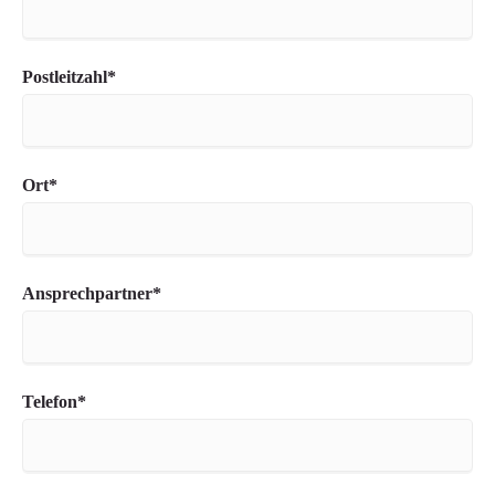
Pflichtfeld
Postleitzahl
*
Pflichtfeld
Ort
*
Pflichtfeld
Ansprechpartner
*
Pflichtfeld
Telefon
*